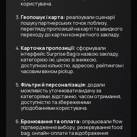
користувача.
Геопошук і карта:
реалізували сценарії
пошуку партнерських точок поблизу,
перегляду пропозицій на карті та швидкого
переходу до картки конкретного закладу.
Карточка пропозиції:
сформували
інтерфейс Surprise Bag із назвою закладу,
категорією їжі, ціною зі знижкою,
доступною кількістю, адресою, рейтингом і
часовим вікном pickup.
Фільтри й персоналізація:
додали
можливість уточнювати видачу за
категоріями, відстанню, часом отримання,
доступністю та збереженими
уподобаннями користувача.
Бронювання та оплата:
опрацювали flow
підтвердження вибору, резервування food
bag, онлайн-оплати та відображення