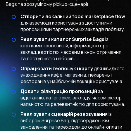
Bags та зрозумілому pickup-сценарії.
Створити локальний food marketplace flow
для взаємодії користувача з доступними
пропозиціями партнерських закладів поблизу.
Реалізувати каталог Surprise Bags
із
картками пропозицій, інформацією про
заклад, вартістю, часовим вікном отримання
та доступністю наборів.
Опрацювати геопошук і карту
для швидкого
знаходження кафе, магазинів, пекарень і
ресторанів у найближчій локації користувача.
Додати фільтрацію пропозицій
за
відстанню, категорією закладу, часом pickup,
наявністю та релевантністю для користувача.
Реалізувати сценарій резервування
із
вибором Surprise Bag, підтвердженням
замовлення та переходом до онлайн-оплати