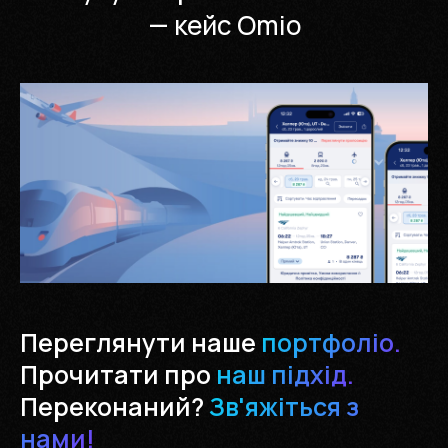
— кейс Omio
Переглянути наше
портфоліо.
Прочитати про
наш підхід.
Переконаний?
Зв'яжіться з
нами!