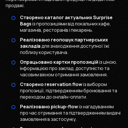
продажі.
Створено каталог актуальних Surprise
Bags
із пропозиціями від локальних кафе,
магазинів, ресторанів і пекарень.
Реалізовано геопошук партнерських
закладів
для знаходження доступної їжі
поблизу користувача.
Опрацьовано картки пропозицій
із ціною,
інформацією про заклад, доступністю та
часовим вікном отримання замовлення.
Створено reservation flow
із вибором
пропозиції, підтвердженням бронювання та
переходом до онлайн-оплати.
Реалізовано pickup-flow
із нагадуванням
про час отримання та підтвердженням видачі
замовлення в застосунку.