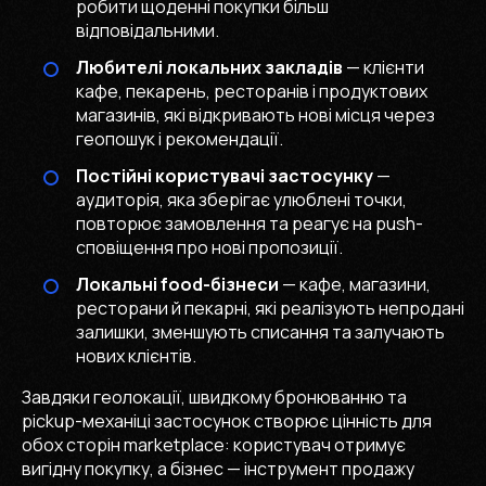
робити щоденні покупки більш
відповідальними.
Любителі локальних закладів
— клієнти
кафе, пекарень, ресторанів і продуктових
магазинів, які відкривають нові місця через
геопошук і рекомендації.
Постійні користувачі застосунку
—
аудиторія, яка зберігає улюблені точки,
повторює замовлення та реагує на push-
сповіщення про нові пропозиції.
Локальні food-бізнеси
— кафе, магазини,
ресторани й пекарні, які реалізують непродані
залишки, зменшують списання та залучають
нових клієнтів.
Завдяки геолокації, швидкому бронюванню та
pickup-механіці застосунок створює цінність для
обох сторін marketplace: користувач отримує
вигідну покупку, а бізнес — інструмент продажу