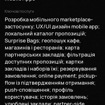
Ключові послуги
Розробка мобільного marketplace-
застосунку; UX/UI дизайн mobile app;
локальний каталог пропозицій;
Surprise Bags; геопошук кафе,
магазинів і ресторанів; карта
партнерських закладів; фільтрація
доступних пропозицій; картки
закладів і наборів їжі; резервування
замовлення; online payment; pickup-
flow із підтвердженням отримання;
push-сповіщення; профіль
користувача; історія замовлень;
улюблені заклади; partner-side