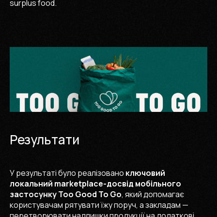
surplus food.
Результати
У результаті було реалізовано
ключовий
локальний marketplace-досвід мобільного
застосунку Too Good To Go
, який допомагає
користувачам рятувати їжу поруч, а закладам —
перетворювати надлишки продукції на додаткові