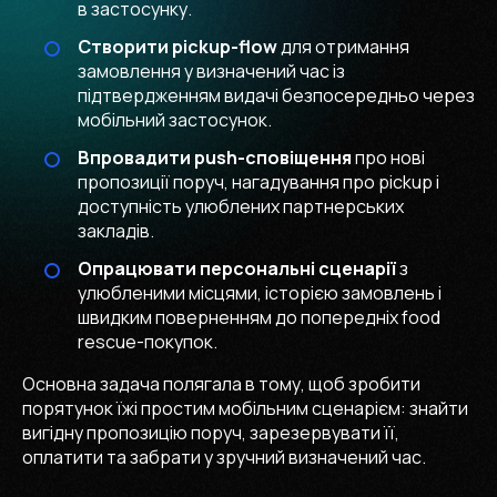
в застосунку.
Створити pickup-flow
для отримання
замовлення у визначений час із
підтвердженням видачі безпосередньо через
мобільний застосунок.
Впровадити push-сповіщення
про нові
пропозиції поруч, нагадування про pickup і
доступність улюблених партнерських
закладів.
Опрацювати персональні сценарії
з
улюбленими місцями, історією замовлень і
швидким поверненням до попередніх food
rescue-покупок.
Основна задача полягала в тому, щоб зробити
порятунок їжі простим мобільним сценарієм: знайти
вигідну пропозицію поруч, зарезервувати її,
оплатити та забрати у зручний визначений час.