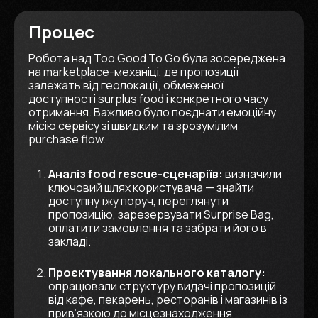
Процес
Робота над Too Good To Go була зосереджена
на marketplace-механіці, де пропозиції
залежать від геолокації, обмеженої
доступності surplus food і конкретного часу
отримання. Важливо було поєднати емоційну
місію сервісу зі швидким та зрозумілим
purchase flow.
Аналіз food rescue-сценаріїв:
визначили
ключовий шлях користувача — знайти
доступну їжу поруч, переглянути
пропозицію, зарезервувати Surprise Bag,
оплатити замовлення та забрати його в
закладі.
Проєктування локального каталогу:
опрацювали структуру видачі пропозицій
від кафе, пекарень, ресторанів і магазинів із
прив’язкою до місцезнаходження