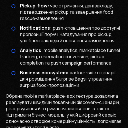
Pickup-flow:
час отримання, дані закладу,
підтвердження pickup та завершення food
rescue-замовлення
Notifications:
push-сповіщення про доступні
пропозиції поруч, нагадування про pickup,
улюблені заклади й оновлення замовлення
Analytics:
mobile analytics, marketplace funnel
tracking, reservation conversion, pickup
completion та push campaign performance
Business ecosystem:
partner-side сценарії
для розміщення Surprise Bags і управління
surplus food-пропозиціями
Обрана mobile marketplace-архітектура дозволила
реалізувати швидкий локальний discovery-сценарій,
резервування й отримання замовлень, а також
підтримати бізнес-модель, у якій цифровий сервіс
одночасно створює комерційну цінність і допомагає
скорочувати food waste.