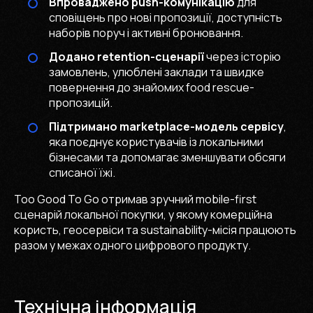
Впроваджено push-комунікацію
для
сповіщень про нові пропозиції, доступність
наборів поруч і активні бронювання.
Додано retention-сценарії
через історію
замовлень, улюблені заклади та швидке
повернення до знайомих food rescue-
пропозицій.
Підтримано marketplace-модель сервісу
,
яка поєднує користувачів із локальними
бізнесами та допомагає зменшувати обсяги
списаної їжі.
Too Good To Go отримав зручний mobile-first
сценарій локальної покупки, у якому комерційна
користь, геосервіси та sustainability-місія працюють
разом у межах одного цифрового продукту.
Технічна інформація