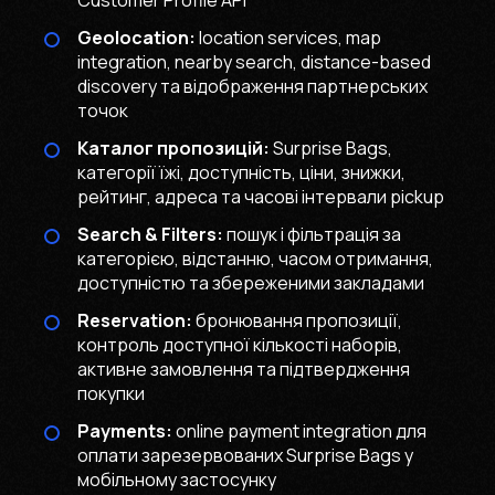
Customer Profile API
Geolocation:
location services, map
integration, nearby search, distance-based
discovery та відображення партнерських
точок
Каталог пропозицій:
Surprise Bags,
категорії їжі, доступність, ціни, знижки,
рейтинг, адреса та часові інтервали pickup
Search & Filters:
пошук і фільтрація за
категорією, відстанню, часом отримання,
доступністю та збереженими закладами
Reservation:
бронювання пропозиції,
контроль доступної кількості наборів,
активне замовлення та підтвердження
покупки
Payments:
online payment integration для
оплати зарезервованих Surprise Bags у
мобільному застосунку