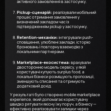
активного замовлення в застосунку.
Pickup-сценарій:
реалізували мобільний
процес отримання замовлення у
визначений закладом час із
підтвердженням pickup у застосунку.
Retention-механіки:
інтегрували push-
сповіщення, улюблені заклади, історію
бронювань і повторну взаємодію з
локальними партнерами.
Marketplace-екосистема:
врахували
двосторонню модель сервісу, у якій
користувачі купують surplus food, а
локальні бізнеси розміщують пропозиції,
зменшують списання та отримують
додатковий дохід.
У результаті було створено mobile marketplace
experience, який допомагає користувачу
швидко рятувати якісну їжу поруч, а бізнесу —
ефективно реалізовувати залишки через