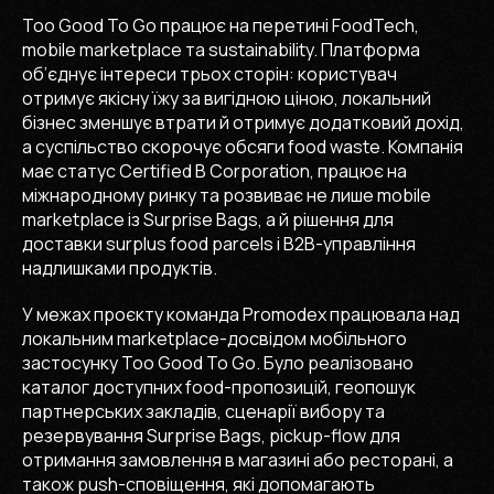
Too Good To Go працює на перетині FoodTech,
mobile marketplace та sustainability. Платформа
об’єднує інтереси трьох сторін: користувач
отримує якісну їжу за вигідною ціною, локальний
бізнес зменшує втрати й отримує додатковий дохід,
а суспільство скорочує обсяги food waste. Компанія
має статус Certified B Corporation, працює на
міжнародному ринку та розвиває не лише mobile
marketplace із Surprise Bags, а й рішення для
доставки surplus food parcels і B2B-управління
надлишками продуктів.
У межах проєкту команда Promodex працювала над
локальним marketplace-досвідом мобільного
застосунку Too Good To Go. Було реалізовано
каталог доступних food-пропозицій, геопошук
партнерських закладів, сценарії вибору та
резервування Surprise Bags, pickup-flow для
отримання замовлення в магазині або ресторані, а
також push-сповіщення, які допомагають