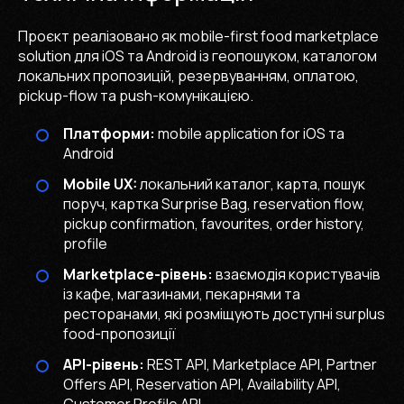
Проєкт реалізовано як mobile-first food marketplace
solution для iOS та Android із геопошуком, каталогом
локальних пропозицій, резервуванням, оплатою,
pickup-flow та push-комунікацією.
Платформи:
mobile application for iOS та
Android
Mobile UX:
локальний каталог, карта, пошук
поруч, картка Surprise Bag, reservation flow,
pickup confirmation, favourites, order history,
profile
Marketplace-рівень:
взаємодія користувачів
із кафе, магазинами, пекарнями та
ресторанами, які розміщують доступні surplus
food-пропозиції
API-рівень:
REST API, Marketplace API, Partner
Offers API, Reservation API, Availability API,