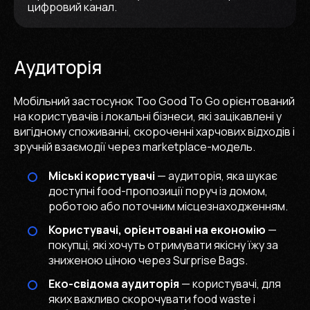
цифровий канал.
Аудиторія
Мобільний застосунок Too Good To Go орієнтований
на користувачів і локальні бізнеси, які зацікавлені у
вигідному споживанні, скороченні харчових відходів і
зручній взаємодії через marketplace-модель.
Міські користувачі
— аудиторія, яка шукає
доступні food-пропозиції поруч із домом,
роботою або поточним місцезнаходженням.
Користувачі, орієнтовані на економію
—
покупці, які хочуть отримувати якісну їжу за
зниженою ціною через Surprise Bags.
Еко-свідома аудиторія
— користувачі, для
яких важливо скорочувати food waste і