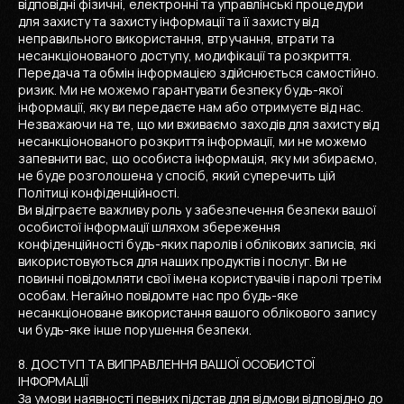
відповідні фізичні, електронні та управлінські процедури
для захисту та захисту інформації та її захисту від
неправильного використання, втручання, втрати та
несанкціонованого доступу, модифікації та розкриття.
Передача та обмін інформацією здійснюється самостійно.
ризик. Ми не можемо гарантувати безпеку будь-якої
інформації, яку ви передаєте нам або отримуєте від нас.
Незважаючи на те, що ми вживаємо заходів для захисту від
несанкціонованого розкриття інформації, ми не можемо
запевнити вас, що особиста інформація, яку ми збираємо,
не буде розголошена у спосіб, який суперечить цій
Політиці конфіденційності.
Ви відіграєте важливу роль у забезпечення безпеки вашої
особистої інформації шляхом збереження
конфіденційності будь-яких паролів і облікових записів, які
використовуються для наших продуктів і послуг. Ви не
повинні повідомляти свої імена користувачів і паролі третім
особам. Негайно повідомте нас про будь-яке
несанкціоноване використання вашого облікового запису
чи будь-яке інше порушення безпеки.
8. ДОСТУП ТА ВИПРАВЛЕННЯ ВАШОЇ ОСОБИСТОЇ
ІНФОРМАЦІЇ
За умови наявності певних підстав для відмови відповідно до