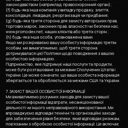
законодавством (наприклад, правоохоронний орган);
(f) будь-яка інша компанія у випадку продажу, злиття,
консолідація, ліквідація, реорганізація чи придбання;
(g) будь-яка третя сторона для захисту авторських прав,
торгових марок, законних прав, власності чи безпеки нас,
www.promodex.net, наших клієнтів або третіх сторін ;
(h) будь-яка інша особа, уповноважена вами.
Якщо ми розкриваємо вашу особисту інформацію третім
особам, ми вимагатимемо, щоб третя сторона
дотримувалася цієї Політики щодо поводження з вашою
особистою інформацією. .
Підприємство, яке підтримує наші послуги та продукти,
може бути розташоване за межами Сполучених Штатів і
України. Це може означати, що ваша особиста інформація
зберігається та обробляється за межами США та України.
7. ЗАХИСТ ВАШОЇ ОСОБИСТОЇ ІНФОРМАЦІЇ
Ми вживатимемо розумних заходів для захисту вашої
особистої інформації від втрати, несанкціонованої
діяльності чи іншого неправомірного використання. Ми
впроваджуємо відповідні технічні та організаційні заходи
для забезпечення рівня безпеки, який відповідає ризикам,
пов’язаним з обробкою особистої інформації. Це включає