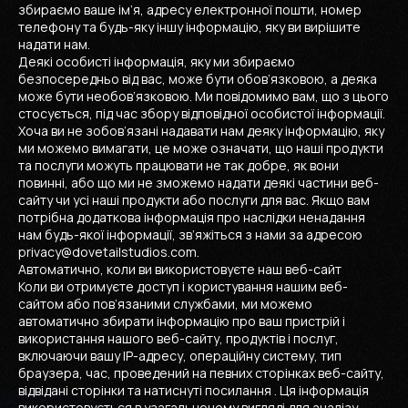
збираємо ваше ім’я, адресу електронної пошти, номер
телефону та будь-яку іншу інформацію, яку ви вирішите
надати нам.
Деякі особисті інформація, яку ми збираємо
безпосередньо від вас, може бути обов’язковою, а деяка
може бути необов’язковою. Ми повідомимо вам, що з цього
стосується, під час збору відповідної особистої інформації.
Хоча ви не зобов’язані надавати нам деяку інформацію, яку
ми можемо вимагати, це може означати, що наші продукти
та послуги можуть працювати не так добре, як вони
повинні, або що ми не зможемо надати деякі частини веб-
сайту чи усі наші продукти або послуги для вас. Якщо вам
потрібна додаткова інформація про наслідки ненадання
нам будь-якої інформації, зв’яжіться з нами за адресою
privacy@dovetailstudios.com.
Автоматично, коли ви використовуєте наш веб-сайт
Коли ви отримуєте доступ і користування нашим веб-
сайтом або пов’язаними службами, ми можемо
автоматично збирати інформацію про ваш пристрій і
використання нашого веб-сайту, продуктів і послуг,
включаючи вашу IP-адресу, операційну систему, тип
браузера, час, проведений на певних сторінках веб-сайту,
відвідані сторінки та натиснуті посилання . Ця інформація
використовується в узагальненому вигляді для аналізу