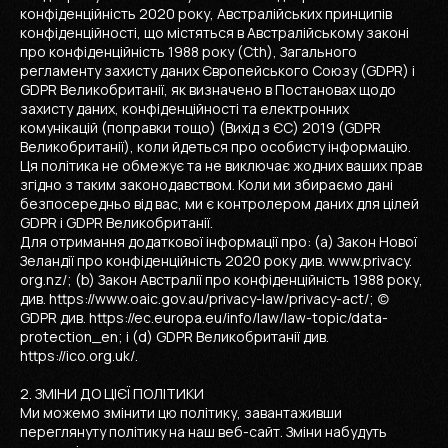
конфіденційність 2020 року, Австралійських принципів
конфіденційності, що містяться в Австралійському законі
про конфіденційність 1988 року (Cth), Загального
регламенту захисту даних Європейського Союзу (GDPR) і
GDPR Великобританії, як визначено в Постановах щодо
захисту даних, конфіденційності та електронних
комунікацій (поправки тощо) (Вихід з ЄС) 2019 (GDPR
Великобританії), коли йдеться про особисту інформацію.
Ця політика не обмежує та не виключає жодних ваших прав
згідно з таким законодавством. Коли ми збираємо дані
безпосередньо від вас, ми є контролером даних для цілей
GDPR і GDPR Великобританії.
Для отримання додаткової інформації про: (a) Закон Нової
Зеландії про конфіденційність 2020 року див. www.privacy.
org.nz/; (b) Закон Австралії про конфіденційність 1988 року,
див. https://www.oaic.gov.au/privacy-law/privacy-act/; (c)
GDPR див. https://ec.europa.eu/info/law/law-topic/data-
protection_en; і (d) GDPR Великобританії див.
https://ico.org.uk/.
2. ЗМІНИ ДО ЦІЄЇ ПОЛІТИКИ
Ми можемо змінити цю політику, завантаживши
переглянуту політику на наш веб-сайт. Зміни набудуть