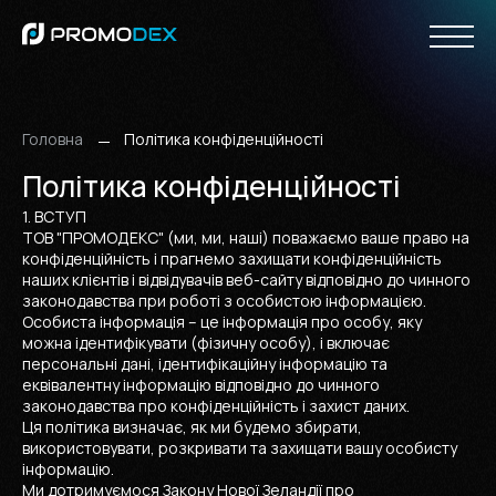
ВЕБ-ДИЗАЙН І БРЕНДИНГ
РОЗРОБКА САЙТІВ
Інтернет-магазини
Корпоративні сайти
Онлайн-сервіси
Дизайн сайтів
Дизайн мобільних додатків
Мобільний дизайн
Редизайн сайтiв
ІНТЕРНЕТ-МАРКЕТИНГ
CMS ТА ФРЕЙМВОРКИ
Пошукове просування сайту
Контекстна реклама
Просування у соціальних мережах
Пошукова оптимізація сайту
Головна
Політика конфіденційності
Політика конфіденційності
1. ВСТУП
ТОВ "ПРОМОДЕКС" (ми, ми, наші) поважаємо ваше право на
конфіденційність і прагнемо захищати конфіденційність
наших клієнтів і відвідувачів веб-сайту відповідно до чинного
законодавства при роботі з особистою інформацією.
Особиста інформація – це інформація про особу, яку
можна ідентифікувати (фізичну особу), і включає
персональні дані, ідентифікаційну інформацію та
еквівалентну інформацію відповідно до чинного
законодавства про конфіденційність і захист даних.
Ця політика визначає, як ми будемо збирати,
використовувати, розкривати та захищати вашу особисту
інформацію.
Ми дотримуємося Закону Нової Зеландії про