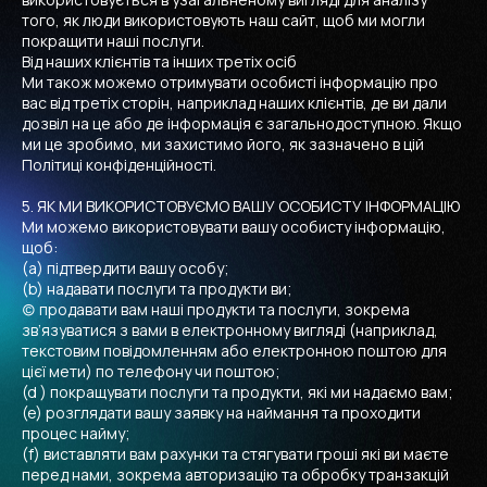
того, як люди використовують наш сайт, щоб ми могли
покращити наші послуги.
Від наших клієнтів та інших третіх осіб
Ми також можемо отримувати особисті інформацію про
вас від третіх сторін, наприклад наших клієнтів, де ви дали
дозвіл на це або де інформація є загальнодоступною. Якщо
ми це зробимо, ми захистимо його, як зазначено в цій
Політиці конфіденційності.
5. ЯК МИ ВИКОРИСТОВУЄМО ВАШУ ОСОБИСТУ ІНФОРМАЦІЮ
Ми можемо використовувати вашу особисту інформацію,
щоб:
(a) підтвердити вашу особу;
(b) надавати послуги та продукти ви;
(c) продавати вам наші продукти та послуги, зокрема
зв’язуватися з вами в електронному вигляді (наприклад,
текстовим повідомленням або електронною поштою для
цієї мети) по телефону чи поштою;
(d ) покращувати послуги та продукти, які ми надаємо вам;
(e) розглядати вашу заявку на наймання та проходити
процес найму;
(f) виставляти вам рахунки та стягувати гроші які ви маєте
перед нами, зокрема авторизацію та обробку транзакцій