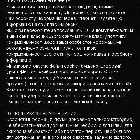
9. ВИКОРИСТАННЯ ІНТЕРНЕТУ
Хоча ми вживаємо розумних заходів для підтримки
безпечного підключення до Інтернету, якщо ви надаєте
нам особисту інформацію через Інтернет, надаєте цю
інформацію на свій власний ризик.
Якщо ви переходите за посиланням на нашому веб-сайті на
інший сайт, власник цього сайту матиме власну політику
конфіденційності щодо вашої особистої інформації. Ми
рекомендуємо ознайомитися з політикою
конфіденційності цього сайту, перш ніж надавати особисту
інформацію.
Ми використовуємо файли cookie (буквено-цифровий
ідентифікатор, який ми передаємо на жорсткий диск
вашого комп’ютера, щоб ми могли розпізнати ваш
браузер), щоб контролювати використання вами веб-сайт.
Ви можете вимкнути файли cookie, змінивши налаштування
свого браузера, хоча це може означати, що ви також не
зможете використовувати всі функції веб-сайту.
10. ПОЛІТИКА ЗБЕРІГАННЯ ДАНИХ
Особиста інформація, яку ми збираємо та використовуємо,
не зберігатиметься довше, ніж це необхідно для цілей, для
яких вона збирається, або протягом періоду, необхідного
для дотримання чинного законодавства, залежно від того,