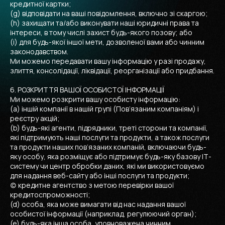
кредитної картки;
(g) відповідати на ваші повідомлення, включно зі скаргою;
(h) захищати та/або виконувати наші юридичні права та
інтереси, в тому числі захист будь-якого позову; або
(i) для будь-якої іншої мети, дозволеної вами або чинним
законодавством.
Ми можемо передавати вашу інформацію у разі продажу,
злиття, консолідації, ліквідації, реорганізації або придбання.
6. РОЗКРИТТЯ ВАШОЇ ОСОБИСТОЇ ІНФОРМАЦІЇ
Ми можемо розкрити вашу особисту інформацію:
(a) іншій компанії в нашій групі (Пов’язаним компаніям) і
реєстру акцій;
(b) будь-які агенти, підрядники, треті сторони та компанії,
які підтримують наші послуги та продукти, а також послуги
та продукти наших пов’язаних компаній, включаючи будь-
яку особу, яка розміщує або підтримує будь-яку базову ІТ-
систему чи центр обробки даних, які ми використовуємо
для надання веб-сайту або інші послуги та продукти;
(c) кредитне агентство з метою перевірки вашої
кредитоспроможності;
(d) особа, яка може вимагати від нас надання вашої
особистої інформації (наприклад, регулюючий орган);
(e) будь-яка інша особа, уповноважена чинним