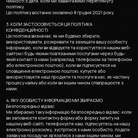
чинності з дати, коли ми завантажимо переглянуту
політику.
Цю політику востаннє оновлено 8 грудня 2021 року.
3. КОЛИ ЗАСТОСОВУЄТЬСЯ ЦЯ ПОЛІТИКА
КОНФІДЕНЦІЙНОСТІ
Ця політика визначає, як ми будемо збирати,
використовувати, розкривати та захищати вашу особисту
інформацію, коли ви відвідуєте та користуєтеся нашим веб-
сайтом і будь-якими пов’язаними послугами через будь-
який контакт із нами (наприклад, телефоном за телефоном
або електронною поштою), коли ви підписуєтеся на
сповіщення електронною поштою, купуєте або
використовуєте наші продукти та послуги в нас, як частину
процесу найму або коли ви іншим чином співпрацюєте з
нами.
4. ЯКУ ОСОБИСТУ ІНФОРМАЦІЮ МИ ЗБИРАЄМО
Безпосередньо від вас
Ми збираємо таку інформацію безпосередньо від вас: коли
ви заповнюєте контактну форму або форму запиту на
нашому веб-сайті, телефонуєте нам, підписуєтесь на нашу
електронну розсилку, зустрітися з нами особисто, подати
заявку на посаду чи зв’язатися з нами іншим чином, ми