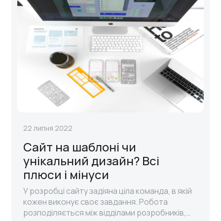
22 липня 2022
Сайт на шаблоні чи
унікальний дизайн? Всі
плюси і мінуси
У розробці сайту задіяна ціла команда, в якій
кожен виконує своє завдання. Робота
розподіляється між відділами розробників,