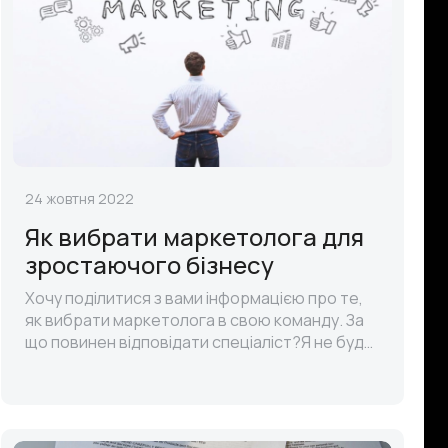
24 жовтня 2022
Як вибрати маркетолога для
зростаючого бізнесу
Хочу поділитися з вами інформацією про те,
як вибрати маркетолога в свою команду. За
що повинен відповідати спеціаліст?Я не буду
писати кліше про те, що ви вже знаєте.
Наприклад, хто такий маркетолог,..