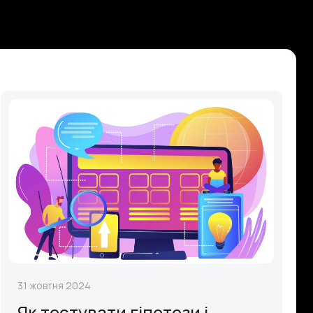
31 жовтня 2024
Як тестувати гіпотези і