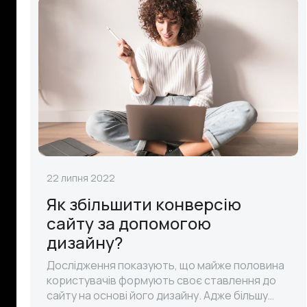
22 липня 2022
Як збільшити конверсію
сайту за допомогою
дизайну?
Дослідження показують, що майже половина
користувачів формують своє ставлення до
сайту на основі його дизайну. Адже більшу