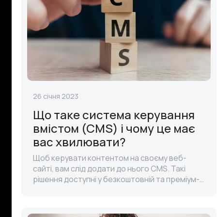
26 січня 2023
Що таке система керування
вмістом (CMS) і чому це має
вас хвилювати?
Щоб керувати контентом на своєму веб-
сайті, вам слід додати до нього CMS. Такі
рішення доступні у безкоштовній та преміум-
версіях. Вам буде легко впоратися з ними,
навіть якщо вам бракує навичок прогр..