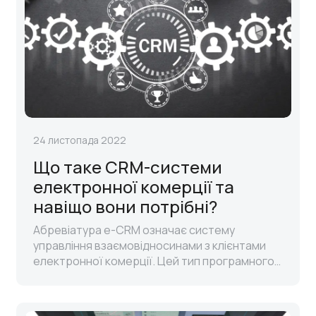
24 листопада 2022
Що таке CRM-системи
електронної комерції та
навіщо вони потрібні?
Абревіатура e-CRM означає систему
управління взаємовідносинами з клієнтами
електронної комерції. Цей тип програмного
забезпечення дозволяє автоматизувати та
систематизувати вашу взаємодію з
клієнтами...