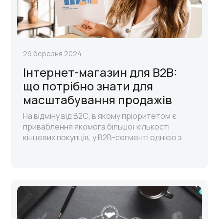
29 березня 2024
Інтернет-магазин для B2B:
що потрібно знати для
масштабування продажів
На відміну від В2С, в якому пріоритетом є
приваблення якомога більшої кількості
кінцевих покупців, у В2В-сегменті однією з
найважливіших задач є налагодження міцних і
довготривалих стосунків із постій..