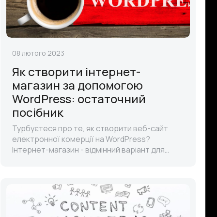
08 лютого 2023
Як створити інтернет-
магазин за допомогою
WordPress: остаточний
посібник
Турбуєтеся про те, як створити веб-сайт
електронної комерції на WordPress?
Інтернет-магазин - відмінний варіант для
початку прибуткового бізнесу. Робота в
цифровому просторі вимагає мінімум зусиль.
Ал..