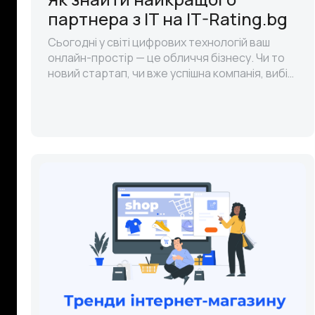
партнера з IT на IT-Rating.bg
Сьогодні у світі цифрових технологій ваш
онлайн-простір — це обличчя бізнесу. Чи то
новий стартап, чи вже успішна компанія, вибір
правильного IT-партнера є вирішальним для
досягнення ваших цілей. У ць..