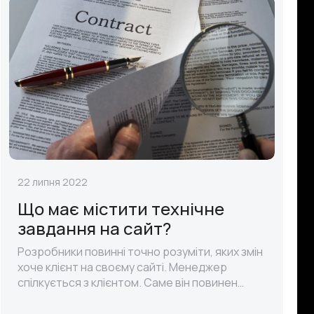
22 липня 2022
Що має містити технічне
завдання на сайт?
Розробники повинні точно розуміти, яких змін
хоче клієнт на своєму сайті. Менеджер
спілкується з клієнтом. Саме він повинен
передавати всю отриману інформацію своїм
колегам. Як це зробити грамотно і у..