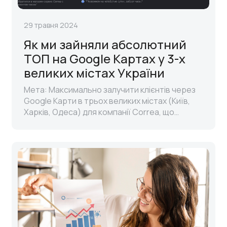
29 травня 2024
Як ми зайняли абсолютний
ТОП на Google Картах у 3-х
великих містах України
Мета: Максимально залучити клієнтів через
Google Карти в трьох великих містах (Київ,
Харків, Одеса) для компанії Correa, що
спеціалізується на ремонті годинників. ..