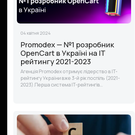
04 квітня 2024
Promodex — №1 розробник
OpenCart в Українi на IT
рейтингу 2021-2023
Агенція Promodex отримує лідерство в IT-
рейтингу України вже 3-й рік поспіль (2021-
2023).Перша система IT-рейтингів
опублікувала список ТОП 10 найкращих
розробникiв Opencart України за 2023 рік, де
аг..