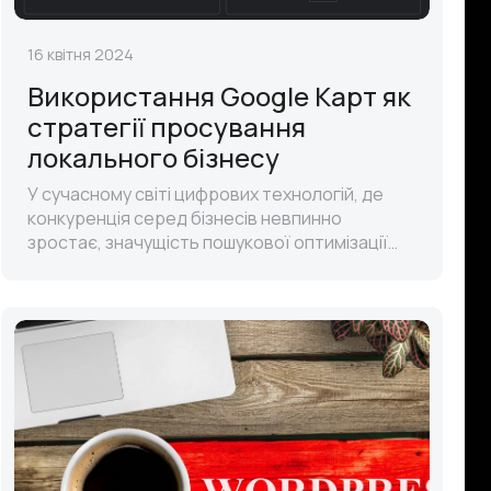
16 квітня 2024
Використання Google Карт як
стратегії просування
локального бізнесу
У сучасному світі цифрових технологій, де
конкуренція серед бізнесів невпинно
зростає, значущість пошукової оптимізації
(SEO) та ефективного використання
цифрових платформ для просування послуг є
неза..