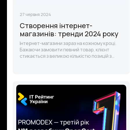
27 червня 2024
Створення інтернет-
магазинів: тренди 2024 року
Інтернет-магазини зараз на кожному кроці.
Бажаючи замовити певний товар, клієнт
стикається з великою кількістю позицій з
різноманітних магазинів, які пропонують
однакові товари з приблизно однаковою ц..