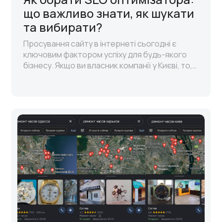
що важливо знати, як шукати
та вибирати?
Просування сайту в інтернеті сьогодні є
ключовим фактором успіху для будь-якого
бізнесу. Якщо ви власник компанії у Києві, то,
напевно, розумієте, наскільки важливо
займати провідні позиції у пошукові..