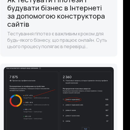
будувати бізнес в Інтернеті
за допомогою конструктора
сайтів
Тестування гіпотез є важливим кроком для
будь-якого бізнесу, що працює онлайн. Суть
цього процесу полягає в перевірці
припущень щодо поведінки клієнтів, продукції
або маркетингових стратегій. Одна з г..