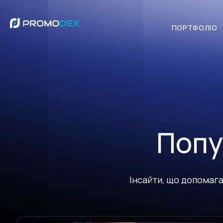
ПОРТФОЛІО
ПОРТФОЛІО
Просування у соціальни
Попу
Інсайти, що допомага