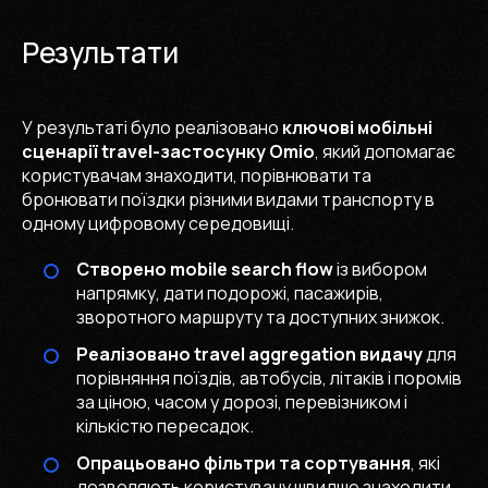
Результати
У результаті було реалізовано
ключові мобільні
сценарії travel-застосунку Omio
, який допомагає
користувачам знаходити, порівнювати та
бронювати поїздки різними видами транспорту в
одному цифровому середовищі.
Створено mobile search flow
із вибором
напрямку, дати подорожі, пасажирів,
зворотного маршруту та доступних знижок.
Реалізовано travel aggregation видачу
для
порівняння поїздів, автобусів, літаків і поромів
за ціною, часом у дорозі, перевізником і
кількістю пересадок.
Опрацьовано фільтри та сортування
, які
дозволяють користувачу швидше знаходити