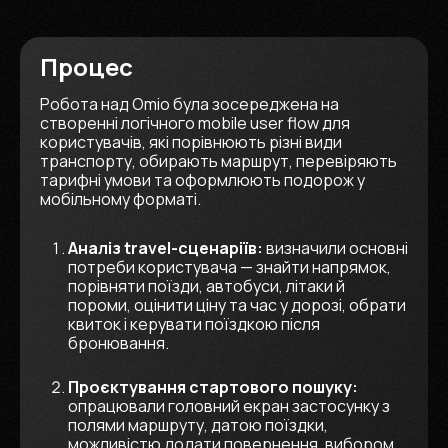
Процес
Робота над Omio була зосереджена на
створенні логічного mobile user flow для
користувачів, які порівнюють різні види
транспорту, обирають маршрут, перевіряють
тарифні умови та оформлюють подорож у
мобільному форматі.
Аналіз travel-сценаріїв:
визначили основні
потреби користувача — знайти напрямок,
порівняти поїзди, автобуси, літаки й
пороми, оцінити ціну та час у дорозі, обрати
квиток і керувати поїздкою після
бронювання.
Проєктування стартового пошуку:
опрацювали головний екран застосунку з
полями маршруту, датою поїздки,
можливістю додати повернення, вибором