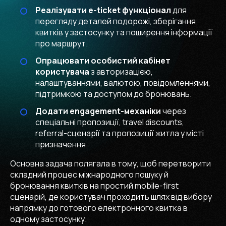
Реалізувати e-ticket функціонал
для
перегляду деталей подорожі, зберігання
квитків у застосунку та поширення інформації
про маршрут.
Опрацювати особистий кабінет
користувача
з авторизацією,
налаштуваннями, валютою, повідомленнями,
підтримкою та доступом до бронювань.
Додати engagement-механіки
через
спеціальні пропозиції, travel discounts,
referral-сценарії та пропозиції житла у місті
призначення.
Основна задача полягала в тому, щоб перетворити
складний процес міжнародного пошуку й
бронювання квитків на простий mobile-first
сценарій, де користувач проходить шлях від вибору
напрямку до готового електронного квитка в
одному застосунку.