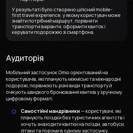
У результаті було створено цілісний mobile-
first travel experience, у якому користувач може
знайти потрібний маршрут, порівняти
транспортні варіанти, оформити квиток і
керувати подорожжю зі смартфона.
Аудиторія
Мобільний застосунок Omio орієнтований на
користувачів, які планують міжміські та міжнародні
подорожі, порівнюють різні види транспорту й
очікують швидкого бронювання квитків у зручному
цифровому форматі.
Самостійні мандрівники
— користувачі, які
планують поїздки без туристичних агентств і
хочуть знаходити квитки на поїзди, автобуси,
літаки та пороми в одному застосунку.