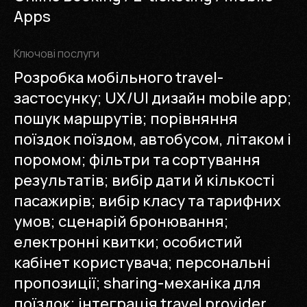
Apps
Ключові послуги
Розробка мобільного travel-
застосунку; UX/UI дизайн mobile app;
пошук маршрутів; порівняння
поїздок поїздом, автобусом, літаком і
поромом; фільтри та сортування
результатів; вибір дати й кількості
пасажирів; вибір класу та тарифних
умов; сценарій бронювання;
електронні квитки; особистий
кабінет користувача; персональні
пропозиції; sharing-механіка для
поїздок; інтеграція travel provider