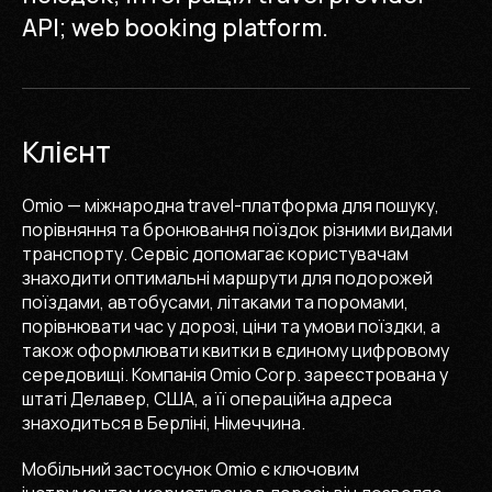
API; web booking platform.
Клієнт
Omio — міжнародна travel-платформа для пошуку,
порівняння та бронювання поїздок різними видами
транспорту. Сервіс допомагає користувачам
знаходити оптимальні маршрути для подорожей
поїздами, автобусами, літаками та поромами,
порівнювати час у дорозі, ціни та умови поїздки, а
також оформлювати квитки в єдиному цифровому
середовищі. Компанія Omio Corp. зареєстрована у
штаті Делавер, США, а її операційна адреса
знаходиться в Берліні, Німеччина.
Мобільний застосунок Omio є ключовим