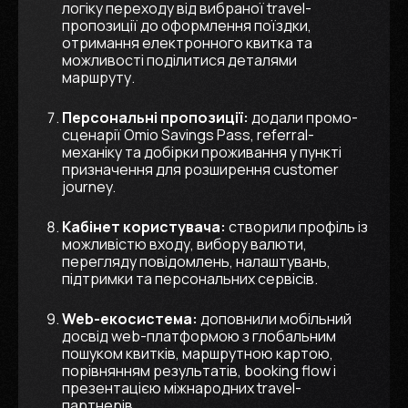
логіку переходу від вибраної travel-
пропозиції до оформлення поїздки,
отримання електронного квитка та
можливості поділитися деталями
маршруту.
Персональні пропозиції:
додали промо-
сценарії Omio Savings Pass, referral-
механіку та добірки проживання у пункті
призначення для розширення customer
journey.
Кабінет користувача:
створили профіль із
можливістю входу, вибору валюти,
перегляду повідомлень, налаштувань,
підтримки та персональних сервісів.
Web-екосистема:
доповнили мобільний
досвід web-платформою з глобальним
пошуком квитків, маршрутною картою,
порівнянням результатів, booking flow і
презентацією міжнародних travel-
партнерів.