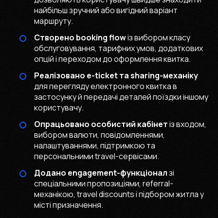
найбільш зручний або вигідний варіант
маршруту.
Створено booking flow
із вибором класу
обслуговування, тарифних умов, додаткових
опцій і переходом до оформлення квитка.
Реалізовано e-ticket та sharing-механіку
для перегляду електронного квитка в
застосунку й передачі деталей поїздки іншому
користувачу.
Опрацьовано особистий кабінет
із входом,
вибором валюти, повідомленнями,
налаштуваннями, підтримкою та
персональними travel-сервісами.
Додано engagement-функціонал
зі
спеціальними пропозиціями, referral-
механікою, travel discounts і підбором житла у
місті призначення.