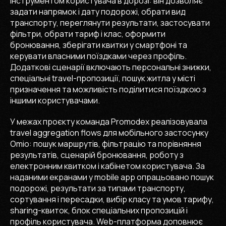
інструментом користувача в дорозі: він дозволяє
задати напрямок і дату подорожі, обрати вид
транспорту, переглянути результати, застосувати
фільтри, обрати тариф і клас, оформити
бронювання, зберігати квитки у смартфоні та
керувати власними поїздками через профіль.
Додаткові сценарії включають персональні знижки,
спеціальні travel-пропозиції, пошук житла у місті
призначення та можливість поділитися поїздкою з
іншими користувачами.
У межах проєкту команда Promodex реалізовувала
travel aggregation flows для мобільного застосунку
Omio: пошук маршрутів, фільтрацію та порівняння
результатів, сценарій бронювання, роботу з
електронним квитком і кабінетом користувача. За
наданими екранами у mobile app опрацьовано пошук
подорожі, результати за типами транспорту,
сортування і пересадки, вибір класу та умов тарифу,
sharing-квиток, блок спеціальних пропозицій і
профіль користувача. Web-платформа доповнює