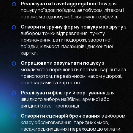
Реалізувати travel aggregation flow
для
пошуку поїздок поїздом, автобусом, літаком і
поромом в одному мобільному інтерфейсі.
Створити зручну форму пошуку маршруту
з
вибором точки відправлення, пункту
призначення, дати подорожі, зворотної
поїздки, кількості пасажирів і дисконтної
картки.
Опрацювати результати пошуку
з
можливістю порівнювати доступні варіанти за
транспортом, перевізником, часом у дорозі,
пересадками та вартістю.
Реалізувати фільтри й сортування
для
швидкого вибору найбільш зручної або
вигідної travel-пропозиції.
Створити сценарій бронювання
із вибором
класу обслуговування, тарифних умов,
пасажирських даних і переходом до оплати.