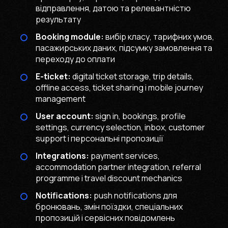
відправлення, датою та релевантністю
результату
Booking module:
вибір класу, тарифних умов,
пасажирських даних, підсумку замовлення та
переходу до оплати
E-ticket:
digital ticket storage, trip details,
offline access, ticket sharing і mobile journey
management
User account:
sign in, bookings, profile
settings, currency selection, inbox, customer
support і персональні пропозиції
Integrations:
payment services,
accommodation partner integration, referral
programme і travel discount mechanics
Notifications:
push notifications для
бронювань, змін поїздки, спеціальних
пропозицій і сервісних повідомлень