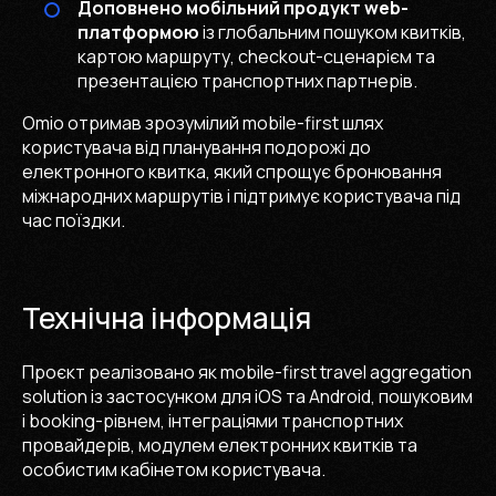
Доповнено мобільний продукт web-
платформою
із глобальним пошуком квитків,
картою маршруту, checkout-сценарієм та
презентацією транспортних партнерів.
Omio отримав зрозумілий mobile-first шлях
користувача від планування подорожі до
електронного квитка, який спрощує бронювання
міжнародних маршрутів і підтримує користувача під
час поїздки.
Технічна інформація
Проєкт реалізовано як mobile-first travel aggregation
solution із застосунком для iOS та Android, пошуковим
і booking-рівнем, інтеграціями транспортних
провайдерів, модулем електронних квитків та
особистим кабінетом користувача.