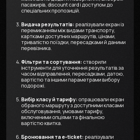
пасажирів, discount card і доступом до
спеціальних пропозицій.
Видача результатів:
реалізували екран із
перемиканням між видами транспорту,
картками доступних маршрутів, цінами,
тривалістю поїздки, пересадками й даними
перевізника.
Фільтри та сортування:
створили
інструменти для уточнення результатів за
часом відправлення, пересадками, датою,
вартістю та іншими параметрами вибору
подорожі.
Вибір класу й тарифу:
опрацювали екран
обраного маршруту з доступними класами
обслуговування, умовами тарифу,
включеними опціями та фінальною
вартістю квитка.
Бронювання та e-ticket:
реалізували