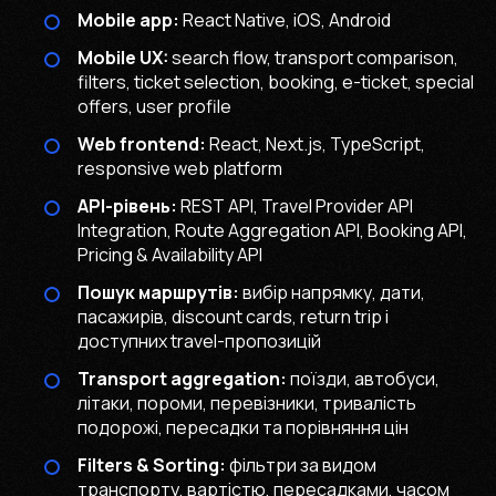
Mobile app:
React Native, iOS, Android
Mobile UX:
search flow, transport comparison,
filters, ticket selection, booking, e-ticket, special
offers, user profile
Web frontend:
React, Next.js, TypeScript,
responsive web platform
API-рівень:
REST API, Travel Provider API
Integration, Route Aggregation API, Booking API,
Pricing & Availability API
Пошук маршрутів:
вибір напрямку, дати,
пасажирів, discount cards, return trip і
доступних travel-пропозицій
Transport aggregation:
поїзди, автобуси,
літаки, пороми, перевізники, тривалість
подорожі, пересадки та порівняння цін
Filters & Sorting:
фільтри за видом
транспорту, вартістю, пересадками, часом