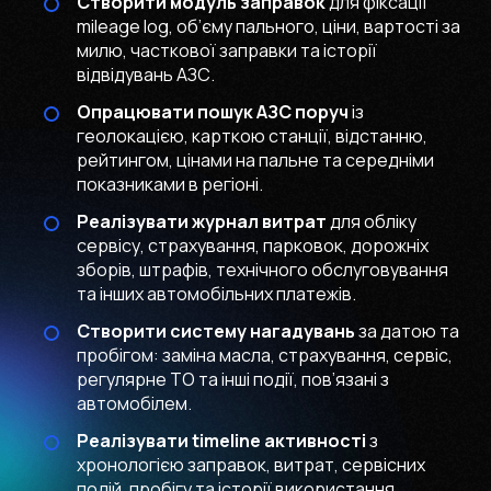
Створити модуль заправок
для фіксації
mileage log, об’єму пального, ціни, вартості за
милю, часткової заправки та історії
відвідувань АЗС.
Опрацювати пошук АЗС поруч
із
геолокацією, карткою станції, відстанню,
рейтингом, цінами на пальне та середніми
показниками в регіоні.
Реалізувати журнал витрат
для обліку
сервісу, страхування, парковок, дорожніх
зборів, штрафів, технічного обслуговування
та інших автомобільних платежів.
Створити систему нагадувань
за датою та
пробігом: заміна масла, страхування, сервіс,
регулярне ТО та інші події, пов’язані з
автомобілем.
Реалізувати timeline активності
з
хронологією заправок, витрат, сервісних
подій, пробігу та історії використання