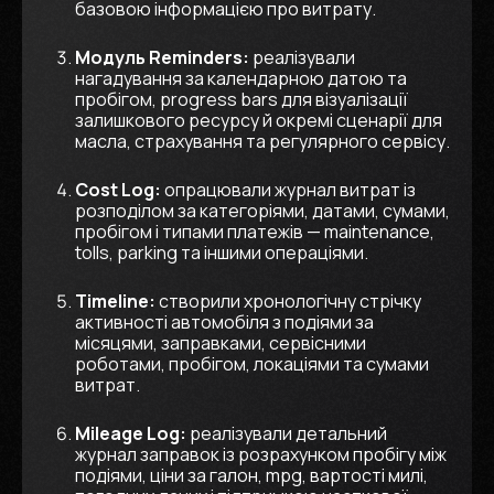
базовою інформацією про витрату.
Модуль Reminders:
реалізували
нагадування за календарною датою та
пробігом, progress bars для візуалізації
залишкового ресурсу й окремі сценарії для
масла, страхування та регулярного сервісу.
Cost Log:
опрацювали журнал витрат із
розподілом за категоріями, датами, сумами,
пробігом і типами платежів — maintenance,
tolls, parking та іншими операціями.
Timeline:
створили хронологічну стрічку
активності автомобіля з подіями за
місяцями, заправками, сервісними
роботами, пробігом, локаціями та сумами
витрат.
Mileage Log:
реалізували детальний
журнал заправок із розрахунком пробігу між
подіями, ціни за галон, mpg, вартості милі,