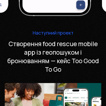
Наступний проект
Створення food rescue mobile
app із геопошуком і
бронюванням — кейс Too Good
To Go