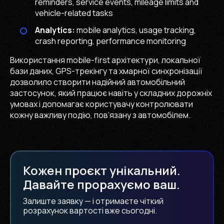
reminders, service events, mileage limits and
vehicle-related tasks
Analytics:
mobile analytics, usage tracking,
crash reporting, performance monitoring
Використання mobile-first архітектури, локальної
бази даних, GPS-трекінгу та хмарної синхронізації
дозволило створити надійний автомобільний
застосунок, який працює навіть у складних дорожніх
умовах і допомагає користувачу контролювати
кожну важливу подію, пов’язану з автомобілем.
Кожен проєкт унікальний.
Давайте прорахуємо ваш.
Залиште заявку — і отримаєте чіткий
розрахунок вартості вже сьогодні.