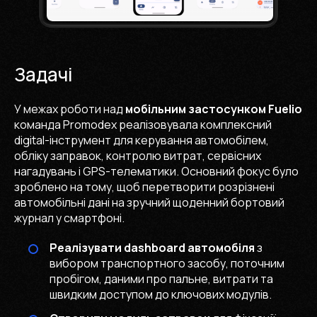
Задачі
У межах роботи над
мобільним застосунком Fuelio
команда Promodex реалізовувала комплексний
digital-інструмент для керування автомобілем,
обліку заправок, контролю витрат, сервісних
нагадувань і GPS-телематики. Основний фокус було
зроблено на тому, щоб перетворити розрізнені
автомобільні дані на зручний щоденний бортовий
журнал у смартфоні.
Реалізувати dashboard автомобіля
з
вибором транспортного засобу, поточним
пробігом, даними про пальне, витрати та
швидким доступом до ключових модулів.