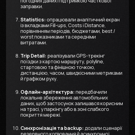
погодних даних і підтримкою часткової
заправки.
Statistics:
опрацювали аналітичний екран
із вкладками Fill-ups, Costs і Distance,
порівнянням періодів, бюджетами, best /
worst показниками та середніми
витратами.
Trip Detail:
реалізували GPS-трекінг
поїздки з картою маршруту, polyline,
стартовою та фінішною точкою,
дистанцією, часом, швидкісними метриками
й графіком руху.
Офлайн-архітектура:
передбачили
локальне збереження автомобільних
даних, щоб застосунок залишався корисним
на трасі, у паркінгу або в зоні слабкого
покриття мережі.
Синхронізація та backup:
додали сценарії
резервного копіювання й асинхронної