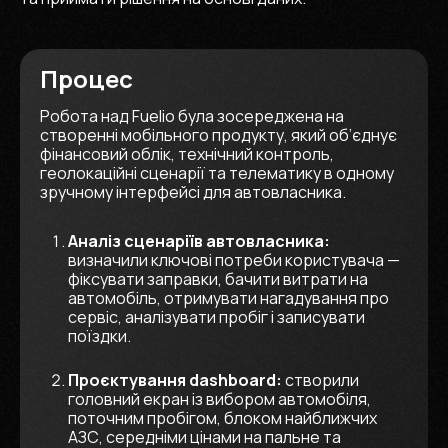
Процес
Робота над Fuelio була зосереджена на
створенні мобільного продукту, який об’єднує
фінансовий облік, технічний контроль,
геолокаційні сценарії та телематику в одному
зручному інтерфейсі для автовласника.
Аналіз сценаріїв автовласника:
визначили ключові потреби користувача —
фіксувати заправки, бачити витрати на
автомобіль, отримувати нагадування про
сервіс, аналізувати пробіг і записувати
поїздки.
Проєктування dashboard:
створили
головний екран із вибором автомобіля,
поточним пробігом, блоком найближчих
АЗС, середніми цінами на пальне та