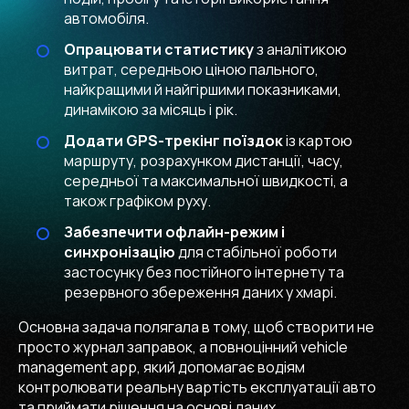
автомобіля.
Опрацювати статистику
з аналітикою
витрат, середньою ціною пального,
найкращими й найгіршими показниками,
динамікою за місяць і рік.
Додати GPS-трекінг поїздок
із картою
маршруту, розрахунком дистанції, часу,
середньої та максимальної швидкості, а
також графіком руху.
Забезпечити офлайн-режим і
синхронізацію
для стабільної роботи
застосунку без постійного інтернету та
резервного збереження даних у хмарі.
Основна задача полягала в тому, щоб створити не
просто журнал заправок, а повноцінний vehicle
management app, який допомагає водіям
контролювати реальну вартість експлуатації авто
та приймати рішення на основі даних.