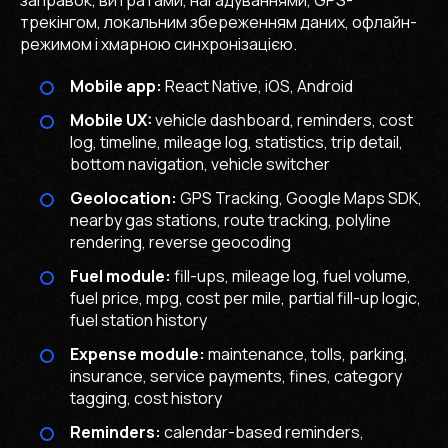
заправок, витратами, нагадуваннями, GPS-
трекінгом, локальним збереженням даних, офлайн-
режимом і хмарною синхронізацією.
Mobile app:
React Native, iOS, Android
Mobile UX:
vehicle dashboard, reminders, cost
log, timeline, mileage log, statistics, trip detail,
bottom navigation, vehicle switcher
Geolocation:
GPS Tracking, Google Maps SDK,
nearby gas stations, route tracking, polyline
rendering, reverse geocoding
Fuel module:
fill-ups, mileage log, fuel volume,
fuel price, mpg, cost per mile, partial fill-up logic,
fuel station history
Expense module:
maintenance, tolls, parking,
insurance, service payments, fines, category
tagging, cost history
Reminders:
calendar-based reminders,