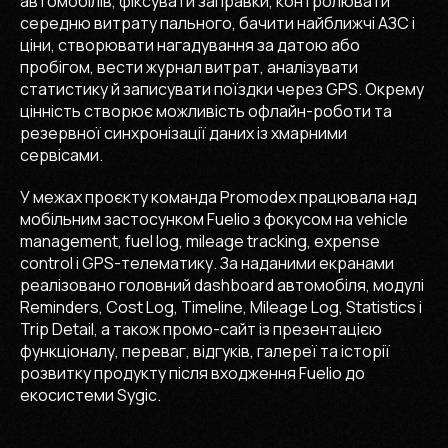
автомобілів, фіксувати заправки, контролювати
середню витрату пального, бачити найближчі АЗС і
ціни, створювати нагадування за датою або
пробігом, вести журнал витрат, аналізувати
статистику й записувати поїздки через GPS. Окрему
цінність створює можливість офлайн-роботи та
резервної синхронізації даних із хмарними
сервісами.
У межах проєкту команда Promodex працювала над
мобільним застосунком Fuelio з фокусом на vehicle
management, fuel log, mileage tracking, expense
control і GPS-телематику. За наданими екранами
реалізовано головний dashboard автомобіля, модулі
Reminders, Cost Log, Timeline, Mileage Log, Statistics і
Trip Detail, а також промо-сайт із презентацією
функціоналу, переваг, відгуків, галереї та історії
розвитку продукту після входження Fuelio до
екосистеми Sygic.