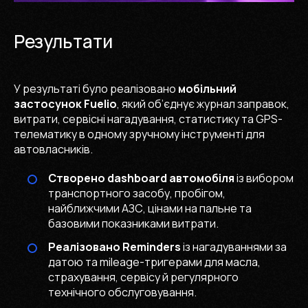
Результати
У результаті було реалізовано
мобільний
застосунок Fuelio
, який об’єднує журнал заправок,
витрати, сервісні нагадування, статистику та GPS-
телематику в одному зручному інструменті для
автовласників.
Створено dashboard автомобіля
із вибором
транспортного засобу, пробігом,
найближчими АЗС, цінами на пальне та
базовими показниками витрати.
Реалізовано Reminders
із нагадуваннями за
датою та mileage-тригерами для масла,
страхування, сервісу й регулярного
технічного обслуговування.