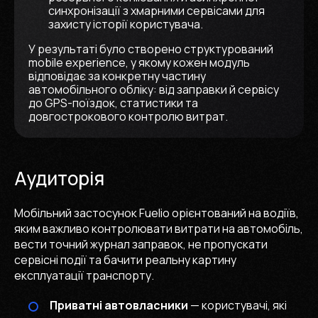
синхронізації з хмарними сервісами для
захисту історії користувача.
У результаті було створено структурований
mobile experience, у якому кожен модуль
відповідає за конкретну частину
автомобільного обліку: від заправки й сервісу
до GPS-поїздок, статистики та
довгострокового контролю витрат.
Аудиторія
Мобільний застосунок Fuelio орієнтований на водіїв,
яким важливо контролювати витрати на автомобіль,
вести точний журнал заправок, не пропускати
сервісні події та бачити реальну картину
експлуатації транспорту.
Приватні автовласники
— користувачі, які