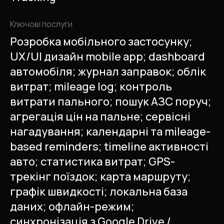
Ключові послуги
Розробка мобільного застосунку;
UX/UI дизайн mobile app; dashboard
автомобіля; журнал заправок; облік
витрат; mileage log; контроль
витрати пального; пошук АЗС поруч;
агрегація цін на пальне; сервісні
нагадування; календарні та mileage-
based reminders; timeline активності
авто; статистика витрат; GPS-
трекінг поїздок; карта маршруту;
графік швидкості; локальна база
даних; офлайн-режим;
синхронізація з Google Drive /