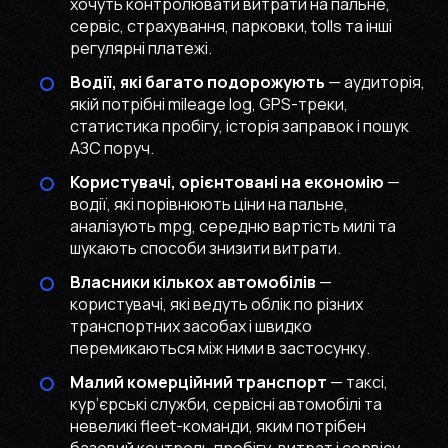
хочуть контролювати витрати на пальне,
сервіс, страхування, парковки, tolls та інші
регулярні платежі.
Водії, які багато подорожують
— аудиторія,
якій потрібні mileage log, GPS-треки,
статистика пробігу, історія заправок і пошук
АЗС поруч.
Користувачі, орієнтовані на економію
—
водії, які порівнюють ціни на пальне,
аналізують mpg, середню вартість милі та
шукають способи знизити витрати.
Власники кількох автомобілів
—
користувачі, які ведуть облік по різних
транспортних засобах і швидко
перемикаються між ними в застосунку.
Малий комерційний транспорт
— таксі,
кур’єрські служби, сервісні автомобілі та
невеликі fleet-команди, яким потрібен