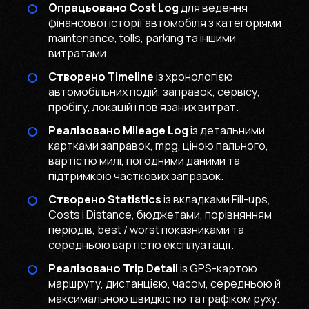
Опрацьовано Cost Log
для ведення
фінансової історії автомобіля з категоріями
maintenance, tolls, parking та іншими
витратами.
Створено Timeline
із хронологією
автомобільних подій, заправок, сервісу,
пробігу, локацій і пов’язаних витрат.
Реалізовано Mileage Log
із детальними
картками заправок, mpg, ціною пального,
вартістю милі, погодними даними та
підтримкою часткових заправок.
Створено Statistics
із вкладками Fill-ups,
Costs і Distance, бюджетами, порівнянням
періодів, best / worst показниками та
середньою вартістю експлуатації.
Реалізовано Trip Detail
із GPS-картою
маршруту, дистанцією, часом, середньою й
максимальною швидкістю та графіком руху.