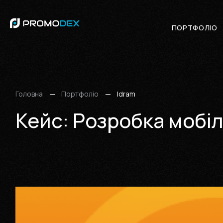
ПОРТФОЛІО
ПОРТФОЛІО
Просування у соціальни
Головна
Портфоліо
Idram
Кейс: Розробка мобіл