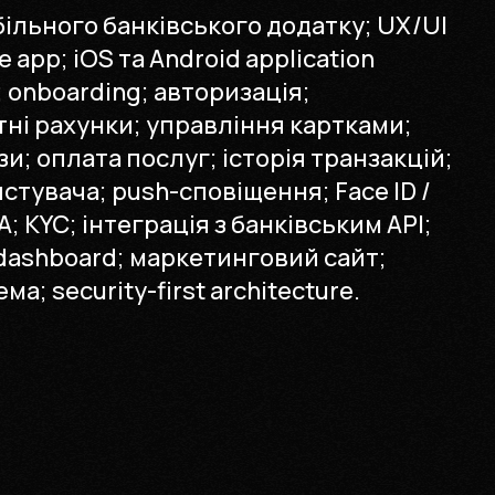
ільного банківського додатку; UX/UI
 app; iOS та Android application
 onboarding; авторизація;
ні рахунки; управління картками;
и; оплата послуг; історія транзакцій;
стувача; push-сповіщення; Face ID /
; KYC; інтеграція з банківським API;
dashboard; маркетинговий сайт;
а; security-first architecture.