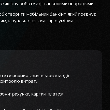
захищену роботу з фінансовими операціями.
об створити мобільний банкінг, який поєднує
им, візуально легким і зрозумілим
тати основним каналом взаємодії
 контролю витрат.
они: рахунки, картки, платежі,