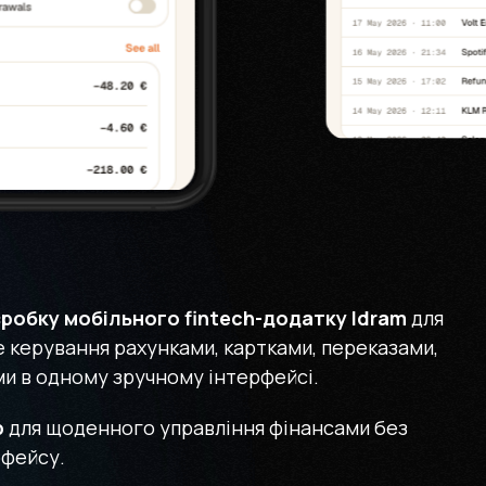
робку мобільного fintech-додатку Idram
для
е керування рахунками, картками, переказами,
и в одному зручному інтерфейсі.
p
для щоденного управління фінансами без
рфейсу.