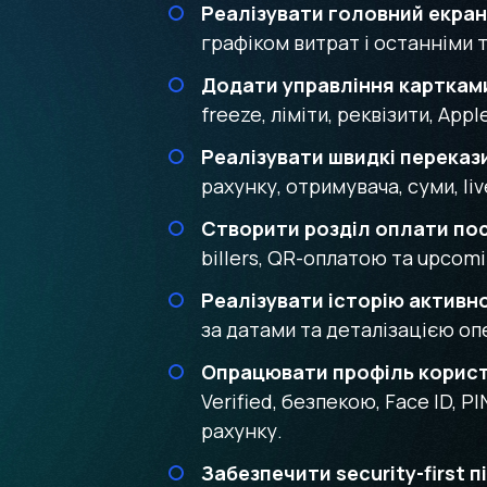
Реалізувати головний екра
графіком витрат і останніми 
Додати управління карткам
freeze, ліміти, реквізити, Ap
Реалізувати швидкі переказ
рахунку, отримувача, суми, li
Створити розділ оплати по
billers, QR-оплатою та upcomin
Реалізувати історію активн
за датами та деталізацією оп
Опрацювати профіль корис
Verified, безпекою, Face ID,
рахунку.
Забезпечити security-first п