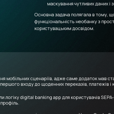
маскування чутливих даних і 
Основна задача полягала в тому, щ
функціональність необанку з прост
користувацьким досвідом.
ння мобільних сценаріїв, адже саме додаток мав с
 першого входу до щоденних переказів, платежів і
 логіку digital banking app для користувачів SEPA-з
 профіль.