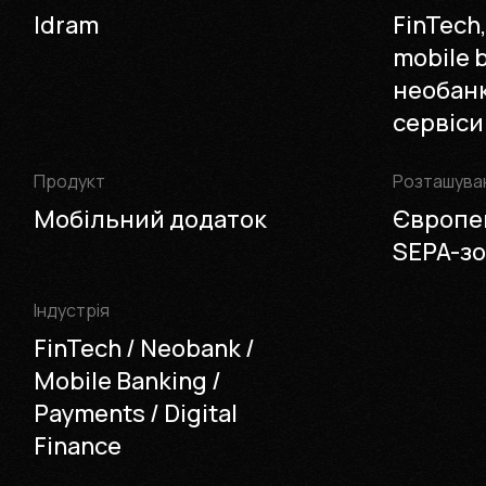
Idram
FinTech,
mobile 
необанк
сервіси
Продукт
Розташува
Мобільний додаток
Європе
SEPA-з
Iндустрія
FinTech / Neobank /
Mobile Banking /
Payments / Digital
Finance