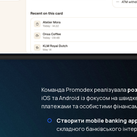
Команда Promodex реалізувала
роз
iOS та Android із фокусом на швидк
платежами та особистими фінансам
Створити mobile banking ap
складного банківського інте