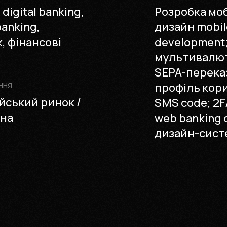
 digital banking,
Розробка моб
banking,
дизайн mobile
, фінансові
development;
мультивалют
SEPA-переказ
ння
профіль кори
йський ринок /
SMS code; 2FA
она
web banking 
дизайн-систем