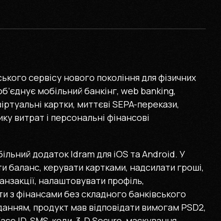
ького сервісу нового покоління для фізичних
 об’єднує мобільний банкінг, web banking,
віртуальні картки, миттєві SEPA-перекази,
ику витрат і персональні фінансові
льний додаток Idram для iOS та Android. У
 баланс, керувати картками, надсилати гроші,
анзакції, налаштовувати профіль,
и з фінансами без складного банківського
вданням, продукт мав відповідати вимогам PSD2,
ace ID, SMS-коди, 3-D Secure, маскування