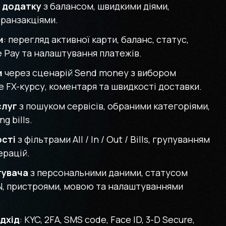
н додатку
з балансом, швидкими діями,
транзакціями.
и
: перегляд активної карти, баланс, статус,
ple Pay та налаштування платежів.
и
через сценарій Send money з вибором
ve FX-курсу, коментаря та швидкості доставки.
слуг
з пошуком сервісів, обраними категоріями,
g bills.
ості
з фільтрами All / In / Out / Bills, групуванням
ерацій.
тувача
з персональними даними, статусом
 PIN, пристроями, мовою та налаштуваннями
ідхід
: KYC, 2FA, SMS code, Face ID, 3-D Secure,