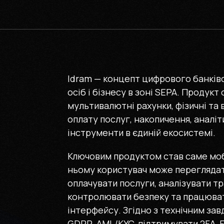
Idram — концепт цифрового банківс
осіб і бізнесу в зоні SEPA. Продукт
мультивалютні рахунки, фізичні та 
оплату послуг, накопичення, аналіт
інструменти в єдиній екосистемі.
Ключовим продуктом став саме мобі
ньому користувач може переглядати
оплачувати послуги, аналізувати тр
контролювати безпеку та працюват
інтерфейсу. Згідно з технічним за
GDPR, AML/KYC, підтримувати 2FA, F