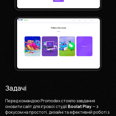
Задачі
Перед командою Promodex стояло завдання
оновити сайт для ігрової студії
Boolat Play
— з
фокусом на простоті, дизайні та ефективній роботі з