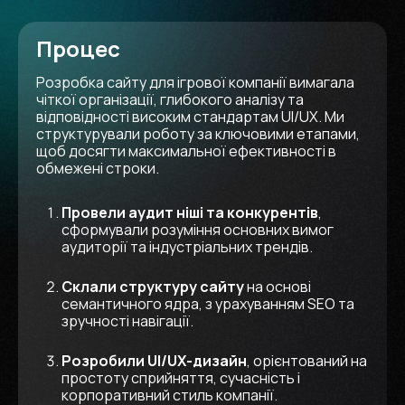
Процес
Розробка сайту для ігрової компанії вимагала
чіткої організації, глибокого аналізу та
відповідності високим стандартам UI/UX. Ми
структурували роботу за ключовими етапами,
щоб досягти максимальної ефективності в
обмежені строки.
Провели аудит ніші та конкурентів
,
сформували розуміння основних вимог
аудиторії та індустріальних трендів.
Склали структуру сайту
на основі
семантичного ядра, з урахуванням SEO та
зручності навігації.
Розробили UI/UX-дизайн
, орієнтований на
простоту сприйняття, сучасність і
корпоративний стиль компанії.