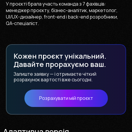
У проєкті брала участь команда з 7 фахівців:
менеджер проєкту, бізнес-аналітик, маркетолог,
UI/UX-дизайнер, front-end і back-end розробники,
QA-спеціаліст.
Кожен проєкт унікальний.
Давайте прорахуємо ваш.
Залиште заявку — і отримаєте чіткий
розрахунок вартості вже сьогодні.
Розрахувати мій проєкт
Адаптивна версія