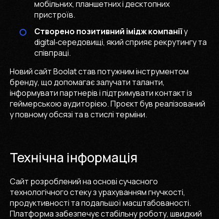
мобільних, планшетних і десктопних
пристроїв.
Створено позитивний імідж компанії
у
digital‑середовищі, який сприяє рекрутингу та
співпраці.
Новий сайт Boolat став потужним інструментом
бренду, що допомагає залучати таланти,
інформувати партнерів і підтримувати контакт із
геймерською аудиторією. Проєкт був реалізований
у повному обсязі та в стислі терміни.
Технічна інформація
Сайт розроблений на основі сучасного
технологічного стеку з урахуванням гнучкості,
продуктивності та подальшої масштабованості.
Платформа забезпечує стабільну роботу, швидкий