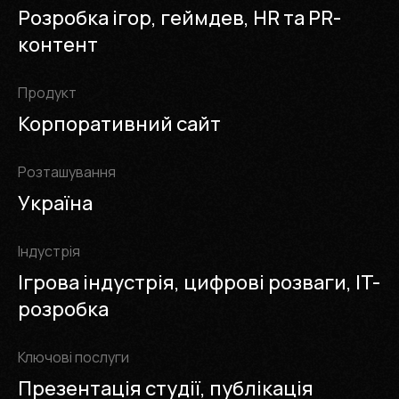
Розробка ігор, геймдев, HR та PR-
контент
Продукт
Корпоративний сайт
Розташування
Україна
Iндустрія
Ігрова індустрія, цифрові розваги, IT-
розробка
Ключові послуги
Презентація студії, публікація