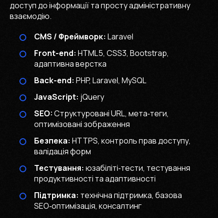
доступ до інформації та просту адміністративну
взаємодію.
CMS / Фреймворк:
Laravel
Front-end:
HTML5, CSS3, Bootstrap,
адаптивна верстка
Back-end:
PHP, Laravel, MySQL
JavaScript:
jQuery
SEO:
Структуровані URL, мета‑теги,
оптимізовані зображення
Безпека:
HTTPS, контроль прав доступу,
валідація форм
Тестування:
юзабіліті‑тести, тестування
продуктивності та адаптивності
Підтримка:
технічна підтримка, базова
SEO‑оптимізація, консалтинг