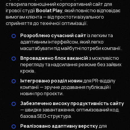
створила повноцінний корпоративний сайт для
ігрової студії
Boolat Play
, який повністю відповідає
вимогам клієнта — від простоти візуального
сприйняття до технічної оптимізації.
Розроблено сучасний сайт
із легким та
адаптивним інтерфейсом, який легко
масштабувати під майбутні потреби компанії.
Впроваджено блок вакансій
з можливістю
перегляду та надсилання резюме без зайвих
кроків.
Інтегровано розділ новин
для PR-відділу
компанії — зручне додавання публікацій і
новин про проєкти.
Забезпечено високу продуктивність сайту
— швидке завантаження, оптимізований код,
базова SEO‑структура.
Реалізовано адаптивну верстку
для