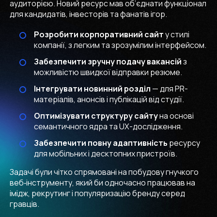
аудиторією. Новий ресурс мав об’єднати функціонал
для кандидатів, інвесторів та фанатів ігор.
Розробити корпоративний сайт
у стилі
компанії, з легким та зрозумілим інтерфейсом.
Забезпечити зручну подачу вакансій
з
можливістю швидкої відправки резюме.
Інтегрувати новинний розділ
— для PR-
матеріалів, анонсів і публікацій від студії.
Оптимізувати структуру сайту
на основі
семантичного ядра та UX-дослідження.
Забезпечити повну адаптивність
ресурсу
для мобільних і десктопних пристроїв.
Задачі були чітко спрямовані на побудову гнучкого
веб‑інструменту, який би одночасно працював на
імідж, рекрутинг і популяризацію бренду серед
гравців.