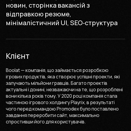
новин, сторінка вакансій з
відправкою резюме,
мінімалістичний UI, SEO‑структура
Клієнт
Boolat — компанія, що займається розробкою
ігрових продуктів, яка створює успішні проекти, які
залучають мільйони гравців. Багато проектів
актуальні і донині, незважаючи на те, що розроблені
вони кілька років тому. У 2020 році компанія стала
частиною ігрового холдингу Playrix, в результаті
чого перед командою Promodex було поставлено
завдання переробити сайт, максимально
спростивши його для користувачів.