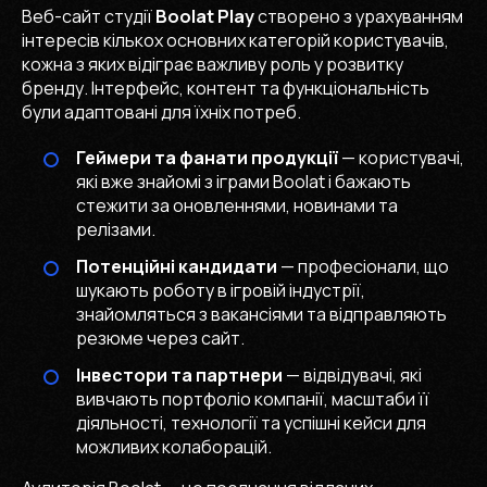
Веб-сайт студії
Boolat Play
створено з урахуванням
інтересів кількох основних категорій користувачів,
кожна з яких відіграє важливу роль у розвитку
бренду. Інтерфейс, контент та функціональність
були адаптовані для їхніх потреб.
Геймери та фанати продукції
— користувачі,
які вже знайомі з іграми Boolat і бажають
стежити за оновленнями, новинами та
релізами.
Потенційні кандидати
— професіонали, що
шукають роботу в ігровій індустрії,
знайомляться з вакансіями та відправляють
резюме через сайт.
Інвестори та партнери
— відвідувачі, які
вивчають портфоліо компанії, масштаби її
діяльності, технології та успішні кейси для
можливих колаборацій.