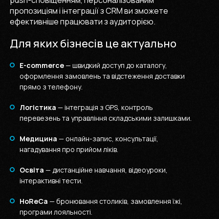
push-сповіщенням, персоналізованим
пропозиціям і інтеграції з CRM ви зможете
ефективніше працювати з аудиторією.
Для яких бізнесів це актуально
E-commerce
— швидкий доступ до каталогу,
оформлення замовлень та відстеження доставки
прямо з телефону.
Логістика
— інтеграція з GPS, контроль
перевезень та управління складськими залишками.
Медицина
— онлайн-запис, консультації,
нагадування про прийом ліків.
Освіта
— дистанційне навчання, відеоуроки,
інтерактивні тести.
HoReCa
— бронювання столиків, замовлення їжі,
програми лояльності.