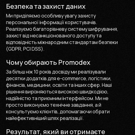
Безпека та захист даних
Ми приділяємо особливу увагу захисту
персональної інформації користувачів.
Реалізуємо багаторівневу систему шифрування,
захист від несанкціонованого доступу та
відповідність міжнародним стандартам безпеки
(GDPR, PCI DSS).
Чому обирають Promodex
За більш ніж 10 років досвіду ми реалізували
десятки додатків для e-commerce, логістики,
фінансів, медицини, освіти та інших сфер. Наші
рішення вирізняються високою швидкодією,
надійністю та приємним інтерфейсом. Ми не
просто виконуємо технічне завдання, а й
консультуємо клієнтів, допомагаючи обрати
найефективніший шлях реалізації.
Результат, який ви отримаєте