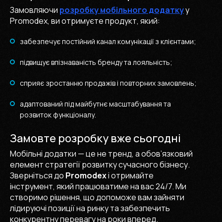
Замовляючи
розробку мобільного додатку
у
Promodex, ви отримуєте продукт, який:
забезпечує постійний канал комунікації з клієнтами;
підвищує впізнаваність бренду та лояльність;
сприяє зростанню продажів і повторних замовлень;
адаптований під майбутнє масштабування та
розвиток функціоналу.
Замовте розробку вже сьогодні
Мобільні додатки — це не тренд, а обов’язковий
елемент стратегії розвитку сучасного бізнесу.
Зверніться до
Promodex
і отримайте
інструмент, який працюватиме на вас 24/7. Ми
створимо рішення, що допоможе вам зайняти
лідируючі позиції на ринку та забезпечить
конкурентну перевагу на роки вперед.