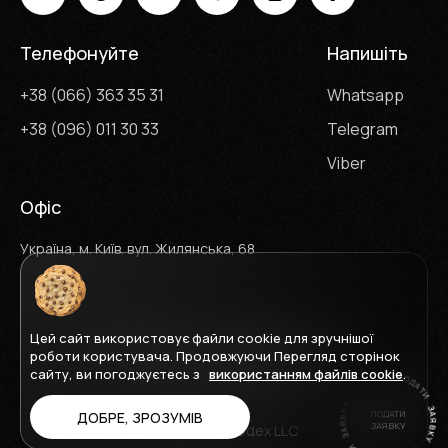
Телефонуйте
Напишіть
+38 (066) 363 35 31
Whatsapp
+38 (096) 011 30 33
Telegram
Viber
Офіс
Україна, м. Київ. вул. Жилянська, 68
Цей сайт використовує файли cookie для зручнішої
Карта сайту
Умови використання
роботи користувача. Продовжуючи Перегляд сторінок
Політика конфіденційності
сайту, ви погоджуєтесь з
використанням файлів cookie
.
ПОДАТИ
ДОБРЕ, ЗРОЗУМІВ
ЗАЯВКУ
2026 © Promodex LLC