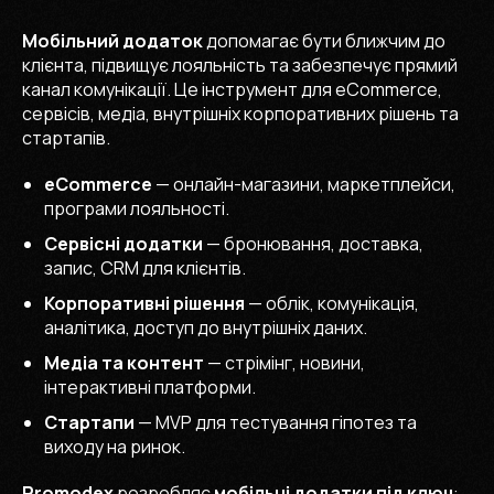
Мобільний додаток
допомагає бути ближчим до
клієнта, підвищує лояльність та забезпечує прямий
канал комунікації. Це інструмент для eCommerce,
сервісів, медіа, внутрішніх корпоративних рішень та
стартапів.
eCommerce
— онлайн-магазини, маркетплейси,
програми лояльності.
Сервісні додатки
— бронювання, доставка,
запис, CRM для клієнтів.
Корпоративні рішення
— облік, комунікація,
аналітика, доступ до внутрішніх даних.
Медіа та контент
— стрімінг, новини,
інтерактивні платформи.
Стартапи
— MVP для тестування гіпотез та
виходу на ринок.
Promodex
розробляє
мобільні додатки під ключ
: