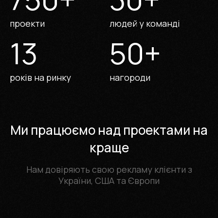
проекти
людей у команді
13
50
+
років на ринку
нагороди
Ми працюємо над проектами на
краще
Нам довіряють свою рекламу клієнти з
України, США та Європи