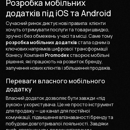
Розробка мобільних
додатків під iOS та Android
Сучасний ринок диктує нові правила: клієнти
хочуть отримувати послуги та товари швидко,
зручно і без обмежень у часі та місці. Саме тому
розробка мобільних додатків
стала одним із
ключових напрямків цифрової трансформації
бізнесу. Компанія
Promodex
створює мобільні
рішення, які працюють на розвиток бренду,
залучення нових клієнтів і збільшення продажів.
Переваги власного мобільного
додатку
Власний додаток дозволяє бути завжди «під
рукою» у користувача. Це не просто інструмент
для продажу — це канал для постійної
комунікації, підвищення впізнаваності бренду та
побудови довготривалої лояльності. Завдяки