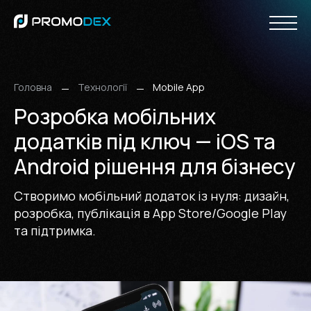
ВЕБ-ДИЗАЙН І БРЕНДИНГ
РОЗРОБКА САЙТІВ
Інтернет-магазини
Корпоративні сайти
Онлайн-сервіси
Дизайн сайтів
Дизайн мобільних додатків
Мобільний дизайн
Редизайн сайтiв
ІНТЕРНЕТ-МАРКЕТИНГ
CMS ТА ФРЕЙМВОРКИ
Пошукове просування сайту
Контекстна реклама
Просування у соціальних мережах
Пошукова оптимізація сайту
Головна
Технології
Mobile App
Розробка мобільних
додатків під ключ — iOS та
Android рішення для бізнесу
Створимо мобільний додаток із нуля: дизайн,
розробка, публікація в App Store/Google Play
та підтримка.