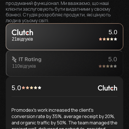
продуманий функціонал. Ми вважаємо, що наші
клієнти заслуговують бути видатними у своєму
бізнесі. Студія розробляє продукти, які цінують
люди в усьому світі.
5.0
21
відгуків
5.0
110
відгуків
5.0
Promodex's work increased the client's
conversion rate by 35%, average receipt by 20%,
and organic traffic by 50%. The team managed the
project well, delivered on schedule, provided