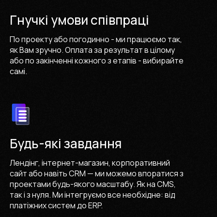
Гнучкі умови співпраці
По проекту або погодинно - ми працюємо так,
як Вам зручно. Оплата за результат в цілому
або по закінченні кожного з етапів - вибирайте
самі.
Будь-які завдання
Лендінг, інтернет-магазин, корпоративний
сайт або навіть CRM — ми можемо впоратися з
проектами будь-якого масштабу. Як на CMS,
так і з нуля. Ми інтегруємо все необхідне: від
платіжних систем до ERP.