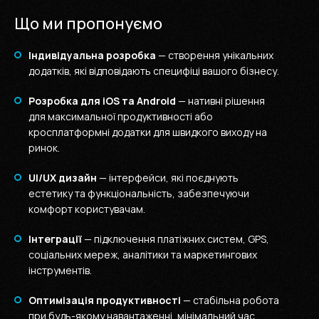
Що ми пропонуємо
Індивідуальна розробка
— створення унікальних
додатків, які відповідають специфіці вашого бізнесу.
Розробка для iOS та Android
— нативні рішення
для максимальної продуктивності або
кросплатформні додатки для швидкого виходу на
ринок.
UI/UX дизайн
— інтерфейси, які поєднують
естетику та функціональність, забезпечуючи
комфорт користувачам.
Інтеграції
— підключення платіжних систем, GPS,
соціальних мереж, аналітики та маркетингових
інструментів.
Оптимізація продуктивності
— стабільна робота
при будь-якому навантаженні, мінімальний час